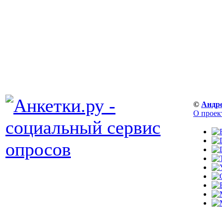
©
Андр
О проек