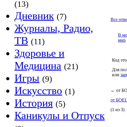
(13)
Дневник
(7)
Все отв
Журналы, Радио,
В м
ТВ
(11)
мир
Здоровье и
Код это
Медицина
(21)
Для пол
Игры
или
зар
(9)
Искусство
(1)
←
от Б
История
от БОЕ
(5)
(1 из 3)
Каникулы и Отпуск