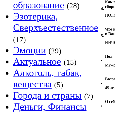
образование
Как 
(28)
сбор
4.
Эзотерика,
ПОЛ
Сверхъестественное
Что 
в Ва
5.
(17)
НИЧ
Эмоции
(29)
Пол
Актуальное
(15)
•
Мужс
Алкоголь, табак,
Возр
вещества
(5)
•
49 ле
Города и страны
(7)
О себ
Деньги, Финансы
•
—