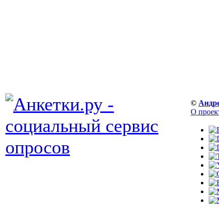
©
Андр
О проек