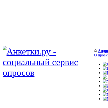
©
Андр
О проек