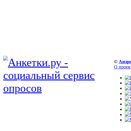
©
Андр
О проек