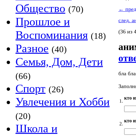
Общество
(70)
←
пред
Прошлое и
след. 
Воспоминания
(36 из 
(18)
ани
Разное
(40)
отв
Семья, Дом, Дети
бла бла
(66)
Спорт
Заполня
(26)
кто 
Увлечения и Хобби
1.
(20)
кто 
2.
Школа и