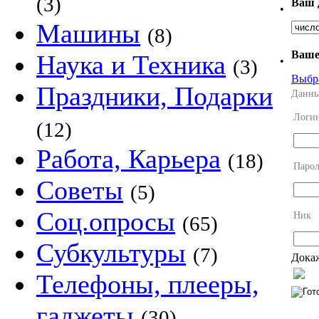
(3)
Ваш 
•
Машины
(8)
Ваше
Наука и Техника
•
(3)
Выбр
Праздники, Подарки
Данны
Логи
(12)
Работа, Карьера
(18)
Парол
Советы
(5)
Соц.опросы
Ник
(65)
Субкультуры
(7)
Докаж
Телефоны, плееры,
гаджеты
(30)