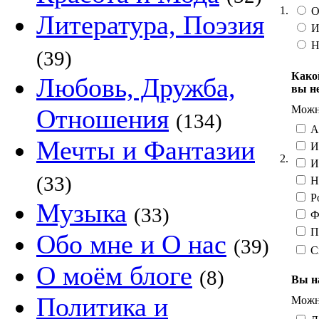
1.
О
Литература, Поэзия
И
Н
(39)
Како
Любовь, Дружба,
вы н
Можно
Отношения
(134)
А
Мечты и Фантазии
И
2.
И
(33)
Н
Р
Музыка
(33)
Ф
П
Обо мне и О нас
(39)
С
О моём блоге
(8)
Вы н
Политика и
Можно