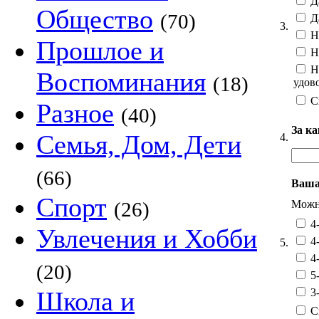
Да
Общество
(70)
Да
3.
Не
Прошлое и
Не
Не
Воспоминания
(18)
удов
С
Разное
(40)
За ка
Семья, Дом, Дети
4.
(66)
Ваша
Спорт
Можно
(26)
4-
Увлечения и Хобби
4-
5.
4-
(20)
5-
3-
Школа и
С