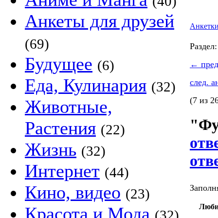
(40)
Анкеты для друзей
Анкетк
(69)
Раздел
Будущее
(6)
←
пред
Еда, Кулинария
след. 
(32)
(7 из 2
Животные,
"Фу
Растения
(22)
отв
Жизнь
(32)
отв
Интернет
(44)
Кино, видео
Заполня
(23)
Люби
Красота и Мода
(32)