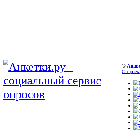
©
Андр
О проек